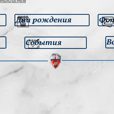
штангистов
Дни рождения
Фот
В
События