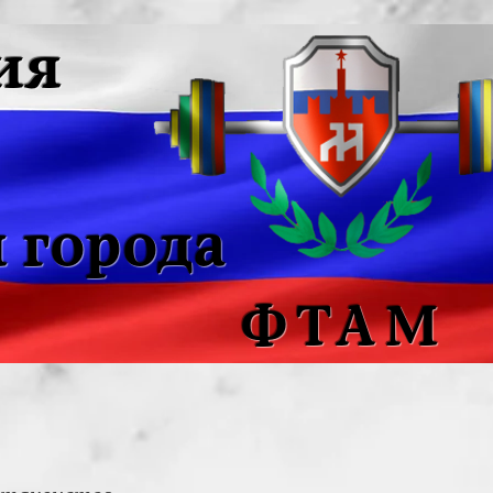
ия
 города
ФТАМ