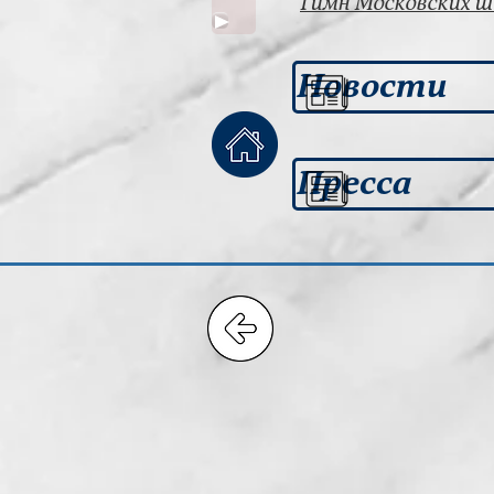
Гимн Московских 
Новости
Пресса