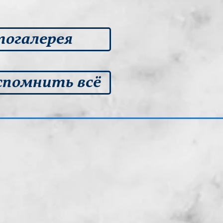
огалерея
спомнить всё