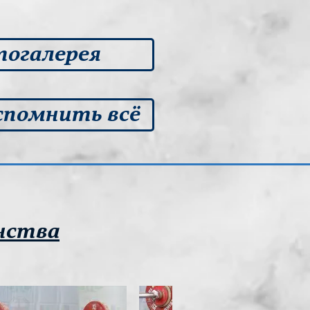
огалерея
спомнить всё
нства