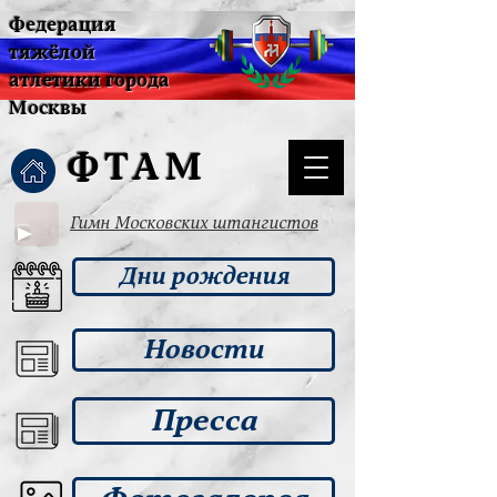
Федерация
тяжёлой
атлетики города
Москвы
ФТАМ
Гимн Московских штангистов
Дни рождения
Новости
Пресса