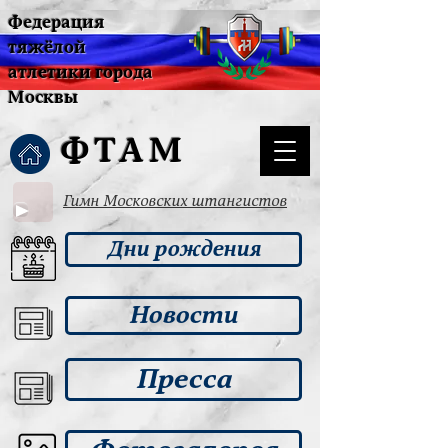
Федерация
тяжёлой
атлетики города
Москвы
ФТАМ
Гимн Московских штангистов
Дни рождения
Новости
Пресса