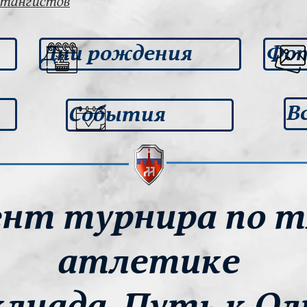
штангистов
Дни рождения
Фот
В
События
ент турнира по 
атлетике
клиада. Путь к Ол