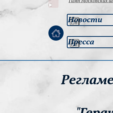
Гимн Московских 
Новости
Пресса
Реглам
"Гера