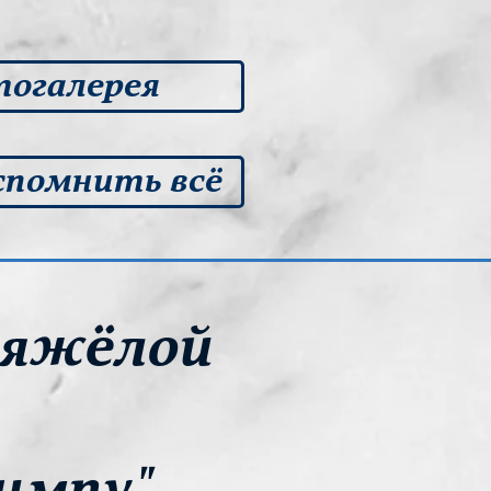
огалерея
спомнить всё
тяжёлой
импу"