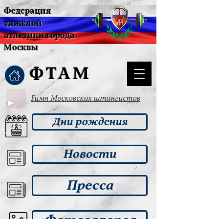
Федерация
тяжёлой
атлетики города
Москвы
ФТАМ
Гимн Московских штангистов
Дни рождения
Новости
Пресса