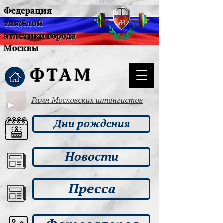
Федерация
тяжёлой
атлетики города
Москвы
ФТАМ
Гимн Московских штангистов
Дни рождения
Новости
Пресса