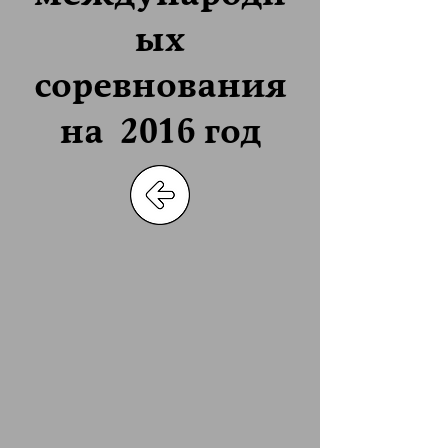
ых
соревнования
на 2016 год