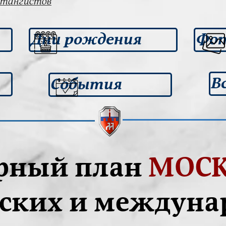
штангистов
Дни рождения
Фот
В
События
рный план
МОСК
ских и междун