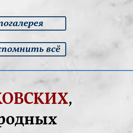
огалерея
спомнить всё
ОВСКИХ
,
ародных