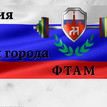
ия
 города
ФТАМ