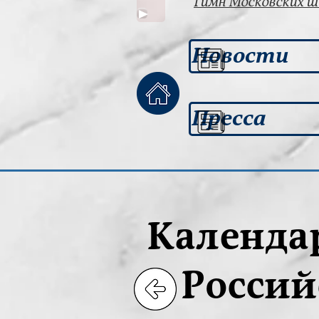
Гимн Московских 
Новости
Пресса
Календа
Россий