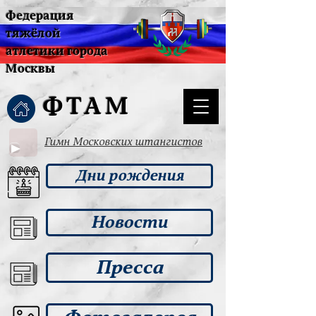
Федерация
тяжёлой
атлетики города
Москвы
ФТАМ
Гимн Московских штангистов
Дни рождения
Новости
Пресса