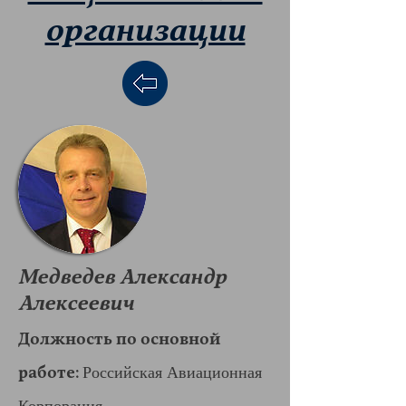
организации
Медведев Александр
Алексеевич
Должность по основной
работе:
Российская Авиационная