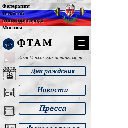
Федерация
тяжёлой
атлетики города
Москвы
ФТАМ
Гимн Московских штангистов
Дни рождения
Новости
Пресса