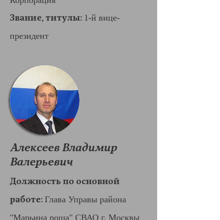
Корпорация
Звание, титулы
:
1-й вице-
президент
Алексеев Владимир
Валерьевич
Должность по основной
работе:
Глава Управы района
"Марьина роща" СВАО г. Москвы