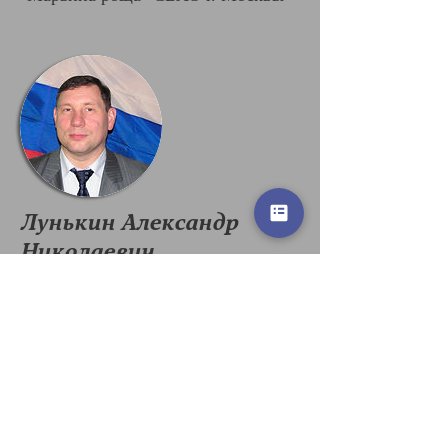
Лунькин Александр
Николаевич
Должность:
Директор
Строительного колледжа №12
Звания, титулы:
МС СССР