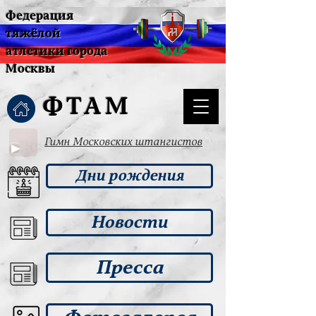
Федерация
тяжёлой
атлетики города
Москвы
ФТАМ
Гимн Московских штангистов
Дни рождения
Новости
Пресса