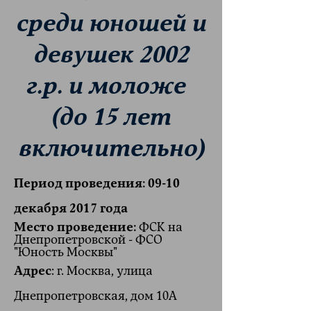
среди юношей и
девушек 2002
г.р. и моложе
(до 15 лет
включительно)
Период проведения: 09-10
декабря 2017 года
Место проведение:
ФСК на
Днепропетровской - ФСО
"Юность Москвы"
Адрес
: г. Москва, улица
Днепропетровская, дом 10А