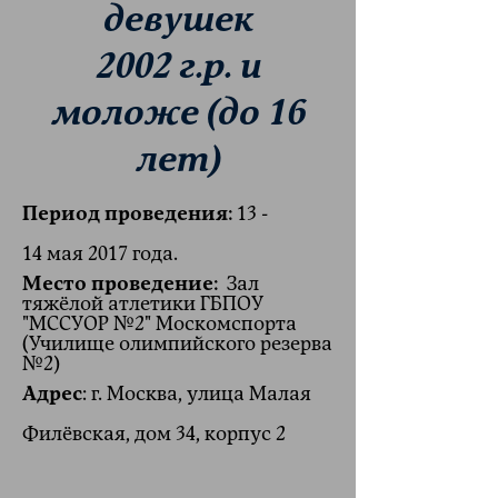
девушек
2002 г.р. и
моложе (до 16
лет)
Период проведения:
13 -
14 мая 2017 года.
Место проведение:
Зал
тяжёлой атлетики ГБПОУ
"МССУОР №2" Москомспорта
(Училище олимпийского резерва
№2)
Адрес
: г. Москва, улица Малая
Филёвская, дом 34, корпус 2