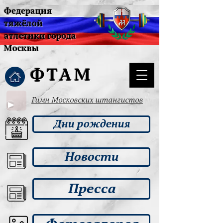
Федерация
тяжёлой
атлетики города
Москвы
ФТАМ
Гимн Московских штангистов
Дни рождения
Новости
Пресса