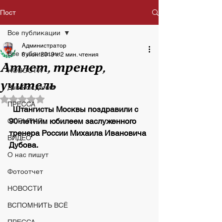
Пост
Все публикации
Администратор
Все публикации
8 июн. 2019 г.
2 мин. чтения
Атлет, тренер,
НОВОСТИ
учитель
Дни Рождения
Оценка: не число из 5 звезд.
ПРЕССА
Штангисты Москвы поздравили с 
90-летним юбилеем заслуженного 
СОБЫТИЯ
тренера России Михаила Ивановича 
ВИДЕО
Дубова.
О нас пишут
Фотоотчет
НОВОСТИ
ВСПОМНИТЬ ВСЁ