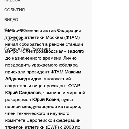
ПРЕССА
СОБЫТИЯ
ВИДЕО
О нас пишут
Многочисленный актив Федерации 
тяжелой атлетики Москвы (ФТАМ) 
Фотоотчет
начал собираться в районе станции 
Сегодня День Рождения
метро «Электрозаводская» задолго 
до назначенного времени. Лично 
поздравить уважаемого юбиляра 
приехали президент ФТАМ 
Максим 
Абдулмеджидов
, многолетний 
секретарь и вице-президент ФТАР 
Юрий Сандалов
, чемпион и мировой 
рекордсмен 
Юрий Козин
, судья 
первой международной категории, 
член технического и научного 
комитета Европейской федерации 
тяжелой атлетики (EWF) с 2008 по 