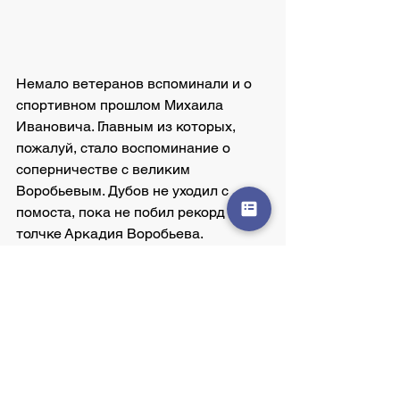
Немало ветеранов вспоминали и о 
спортивном прошлом Михаила 
Ивановича. Главным из которых, 
пожалуй, стало воспоминание о 
соперничестве с великим 
Воробьевым. Дубов не уходил с 
помоста, пока не побил рекорд в 
толчке Аркадия Воробьева.
Спортсмен, тренер, судья, учитель…
Это все о нем, Михаиле Ивановиче 
Дубове. 
Которому в его 90 лет хочется 
пожелать одного: здоровья.