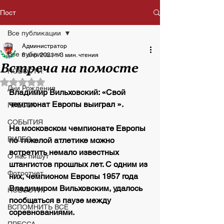
Пост
Все публикации
Администратор
Все публикации
8 апр. 2021 г.
3 мин. чтения
Встреча на помосте
НОВОСТИ
Оценка: не число из 5 звезд.
Дни Рождения
Владимир Вильховский: «Свой 
чемпионат Европы выиграл ».
ПРЕССА
СОБЫТИЯ
На московском чемпионате Европы 
ВИДЕО
по тяжелой атлетике можно 
встретить немало известных 
О нас пишут
штангистов прошлых лет. С одним из 
Фотоотчет
них, чемпионом Европы 1957 года 
Владимиром Вильховским, удалось 
НОВОСТИ
пообщаться в паузе между 
ВСПОМНИТЬ ВСЁ
соревнованиями.