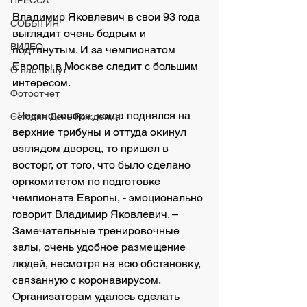
ПРЕССА
Владимир Яковлевич в свои 93 года 
СОБЫТИЯ
выглядит очень бодрым и 
ВИДЕО
подтянутым. И за чемпионатом 
Европы в Москве следит с большим 
О нас пишут
интересом.
Фотоотчет
- Честно говоря, когда поднялся на 
Сегодня День Рождения
верхние трибуны и оттуда окинул 
взглядом дворец, то пришел в 
восторг, от того, что было сделано 
оргкомитетом по подготовке 
чемпионата Европы, - эмоционально 
говорит Владимир Яковлевич. – 
Замечательные тренировочные 
залы, очень удобное размещение 
людей, несмотря на всю обстановку, 
связанную с коронавирусом. 
Организаторам удалось сделать 