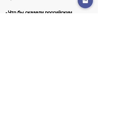
- Что бы сказали российским 
штангистам?
- Что нужно поддерживать то 
начало, заложенное предыдущими 
славными поколениями. Смотрю в 
будущее с оптимизмом: они на 
верном пути. Призываю наших 
мужчин и женщин дерзать на 
помосте.
Визитка