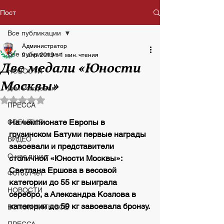
Пост
Все публикации
Администратор
Все публикации
9 апр. 2019 г.
1 мин. чтения
Две медали «Юности
НОВОСТИ
Москвы»
Дни Рождения
Оценка: не число из 5 звезд.
ПРЕССА
На чемпионате Европы в 
СОБЫТИЯ
грузинском Батуми первые награды 
ВИДЕО
завоевали и представители 
О нас пишут
столичной «Юности Москвы»: 
Светлана Ершова в весовой 
Фотоотчет
категории до 55 кг выиграла 
НОВОСТИ
серебро, а Александра Козлова в 
категории до 59 кг завоевала бронзу.
ВСПОМНИТЬ ВСЁ