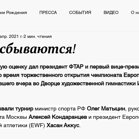
ни Рождения
ПРЕССА
СОБЫТИЯ
ВИДЕО
О н
апр. 2021 г.
2 мин. чтения
Ё
ПРЕССА
СОБЫТИЯ
ВИДЕО
О нас пишут
сбываются!
из 5 звезд.
ую оценку дал президент ФТАР и 
первый вице-през
о время торжественного открытия чемпионата Европ
авшего вчера во Дворце художественной гимнастики
ывали турнир 
министр спорта РФ 
Олег Матыцин
, рук
та Москвы 
Алексей Кондаранцев
 и президент Европ
 атлетики (EWF) 
Хасан Аккус
.