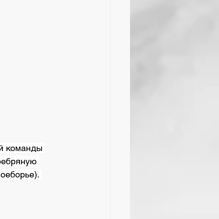
ребряную 
воеборье). 