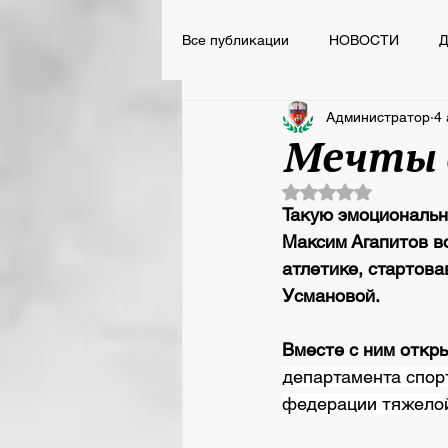
Все публикации
НОВОСТИ
Д
Администратор
4 
НОВОСТИ
ВСПОМНИТЬ ВС
Мечты 
Оценка: не число 
Сегодня День Рождения
Такую эмоциональн
Максим Агапитов в
атлетике, стартов
Усмановой. 
Вместе с ним откр
департамента спор
федерации тяжелой