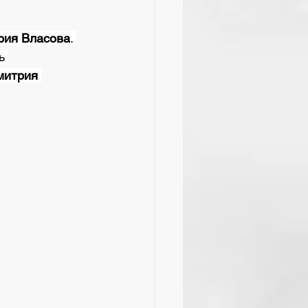
ия Власова
. 
ь 
митрия 