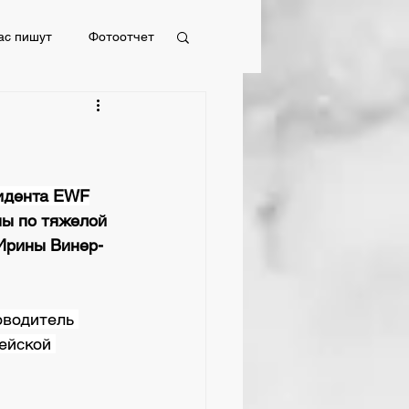
ас пишут
Фотоотчет
Фотоотчет
идента EWF
ы по тяжелой 
 Ирины Винер-
оводитель 
ейской 