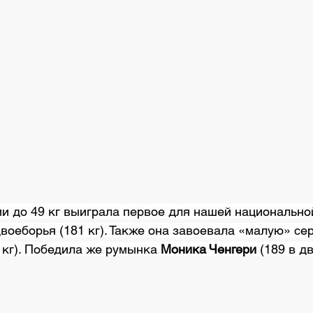
воеборья (181 кг). Также она завоевала «малую» се
 кг). Победила же румынка 
Моника Ченгери
 (189 в д