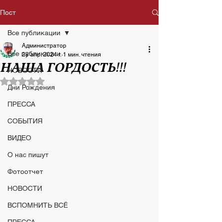
Пост
Все публикации
Администратор
Все публикации
28 апр. 2024 г.
1 мин. чтения
НАША ГОРДОСТЬ!!!
НОВОСТИ
Оценка: не число из 5 звезд.
Дни Рождения
ПРЕССА
СОБЫТИЯ
ВИДЕО
О нас пишут
Фотоотчет
НОВОСТИ
ВСПОМНИТЬ ВСЁ