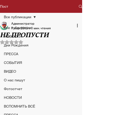
Пост
Все публикации
Администратор
Все публикации
7 мар. 2019 г.
0 мин. чтения
НЕ ПРОПУСТИ
НОВОСТИ
Оценка: не число из 5 звезд.
Дни Рождения
ПРЕССА
СОБЫТИЯ
ВИДЕО
О нас пишут
Фотоотчет
НОВОСТИ
ВСПОМНИТЬ ВСЁ