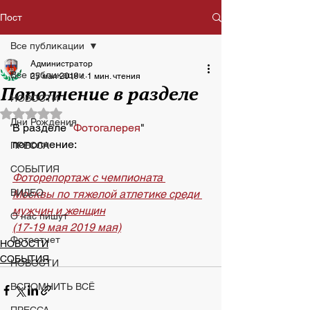
Пост
Все публикации
Администратор
Все публикации
25 мая 2019 г.
1 мин. чтения
Пополнение в разделе
НОВОСТИ
Оценка: не число из 5 звезд.
Дни Рождения
В разделе "
Фотогалерея
" 
пополнение:
ПРЕССА
СОБЫТИЯ
Фоторепортаж с чемпионата 
ВИДЕО
Москвы по тяжелой атлетике среди 
мужчин и женщин
О нас пишут
(17-19 мая 2019 мая)
Фотоотчет
НОВОСТИ
СОБЫТИЯ
НОВОСТИ
ВСПОМНИТЬ ВСЁ