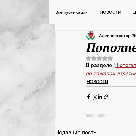
Все публикации
НОВОСТИ
Д
Администратор
25
НОВОСТИ
ВСПОМНИТЬ ВС
Пополне
Оценка: не число 
Сегодня День Рождения
В разделе "
Фотога
по тяжелой атлетик
НОВОСТИ
Недавние посты