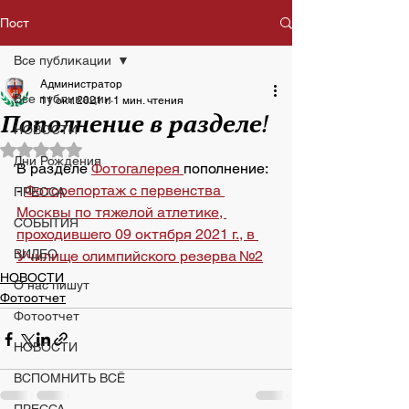
Пост
Все публикации
Администратор
Все публикации
11 окт. 2021 г.
1 мин. чтения
Пополнение в разделе!
НОВОСТИ
Оценка: не число из 5 звезд.
Дни Рождения
В разделе 
Фотогалерея 
пополнение:
- 
Фоторепортаж c первенства 
ПРЕССА
Москвы по тяжелой атлетике, 
СОБЫТИЯ
проходившего 09 октября 2021 г., в 
ВИДЕО
Училище олимпийского резерва №2
НОВОСТИ
О нас пишут
Фотоотчет
Фотоотчет
НОВОСТИ
ВСПОМНИТЬ ВСЁ