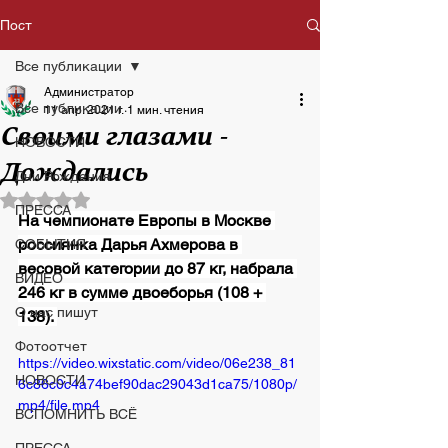
Пост
Все публикации
Администратор
Все публикации
11 апр. 2021 г.
1 мин. чтения
Своими глазами -
НОВОСТИ
Дождались
Дни Рождения
Оценка: не число из 5 звезд.
ПРЕССА
На чемпионате Европы в Москве 
россиянка Дарья Ахмерова в 
СОБЫТИЯ
весовой категории до 87 кг, набрала 
ВИДЕО
246 кг в сумме двоеборья (108 + 
О нас пишут
138). 
Фотоотчет
https://video.wixstatic.com/video/06e238_81
НОВОСТИ
6c86c0c4a74bef90dac29043d1ca75/1080p/
mp4/file.mp4
ВСПОМНИТЬ ВСЁ