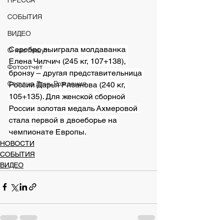
ПРЕССА
СОБЫТИЯ
ВИДЕО
Серебро выиграла молдаванка 
О нас пишут
Елена Чилчич (245 кг, 107+138), 
Фотоотчет
бронзу – другая представительница 
Сегодня День Рождения
России Дарья Рязанова (240 кг, 
105+135). Для женской сборной 
России золотая медаль Ахмеровой 
стала первой в двоеборье на 
чемпионате Европы.
НОВОСТИ
СОБЫТИЯ
ВИДЕО