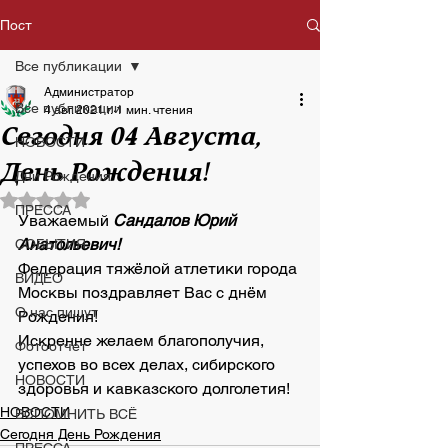
Пост
Все публикации
Администратор
Все публикации
4 авг. 2021 г.
1 мин. чтения
Сегодня 04 Августа,
НОВОСТИ
День Рождения!
Дни Рождения
Оценка: не число из 5 звезд.
ПРЕССА
Уважаемый
Сандалов Юрий 
Анатольевич!
СОБЫТИЯ
Федерация тяжёлой атлетики города 
ВИДЕО
Москвы поздравляет Вас с днём 
О нас пишут
Рождения!
Искренне желаем благополучия, 
Фотоотчет
успехов во всех делах, сибирского 
НОВОСТИ
здоровья и кавказского долголетия!
НОВОСТИ
ВСПОМНИТЬ ВСЁ
Сегодня День Рождения