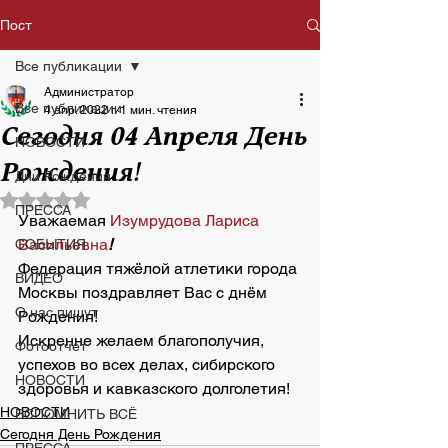
Пост
Все публикации
Администратор
Все публикации
4 апр. 2022 г.
1 мин. чтения
Сегодня 04 Апреля День
НОВОСТИ
Рождения!
Дни Рождения
Оценка: не число из 5 звезд.
ПРЕССА
Уважаемая 
Изумрудова Лариса 
Васильевна
!
СОБЫТИЯ
Федерация тяжёлой атлетики города 
ВИДЕО
Москвы поздравляет Вас с днём 
О нас пишут
Рождения!
Искренне желаем благополучия, 
Фотоотчет
успехов во всех делах, сибирского 
НОВОСТИ
здоровья и кавказского долголетия!
НОВОСТИ
ВСПОМНИТЬ ВСЁ
Сегодня День Рождения