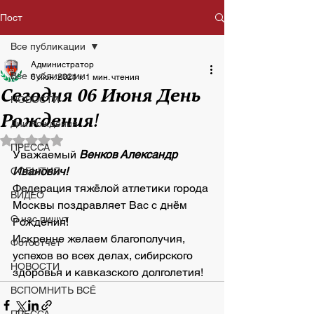
Пост
Все публикации
Администратор
Все публикации
6 июн. 2021 г.
1 мин. чтения
Сегодня 06 Июня День
НОВОСТИ
Рождения!
Дни Рождения
Оценка: не число из 5 звезд.
ПРЕССА
Уважаемый 
Венков Александр 
Иванович
!
СОБЫТИЯ
Федерация тяжёлой атлетики города 
ВИДЕО
Москвы поздравляет Вас с днём 
О нас пишут
Рождения!
Искренне желаем благополучия, 
Фотоотчет
успехов во всех делах, сибирского 
НОВОСТИ
здоровья и кавказского долголетия!
ВСПОМНИТЬ ВСЁ