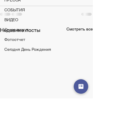
ПРЕССА
СОБЫТИЯ
ВИДЕО
Смотреть все
Недавние посты
О нас пишут
Фотоотчет
Сегодня День Рождения
26 мая 2026 День
25 мая 2026 Де