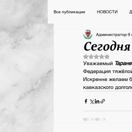
Все публикации
НОВОСТИ
Д
Администратор
9 
НОВОСТИ
ВСПОМНИТЬ ВС
Сегодня
Оценка: не число 
Сегодня День Рождения
Уважаемый 
Таране
Федерация тяжёлой
Искренне желаем бл
кавказского долгол