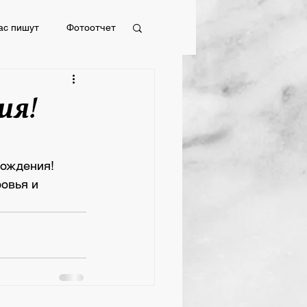
ас пишут
Фотоотчет
Фотоотчет
ия!
Рождения!
овья и 