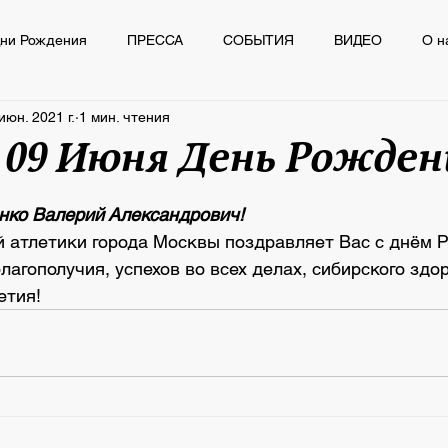
ни Рождения
ПРЕССА
СОБЫТИЯ
ВИДЕО
О н
июн. 2021 г.
1 мин. чтения
Ё
ПРЕССА
СОБЫТИЯ
ВИДЕО
О нас пишут
 09 Июня День Рожден
из 5 звезд.
нко Валерий Александрович! 
 атлетики города Москвы поздравляет Вас с днём 
агополучия, успехов во всех делах, сибирского здор
етия!