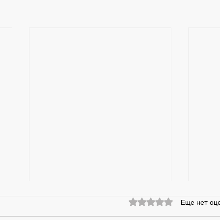
26 мая 2026 День
25 м
Оценка: 0 из 5 звезд.
Еще нет оц
Рождения у Аниканова
Рож