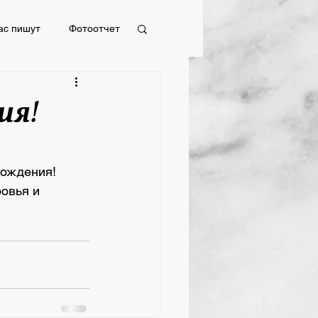
ас пишут
Фотоотчет
Фотоотчет
ия!
Рождения!
овья и 