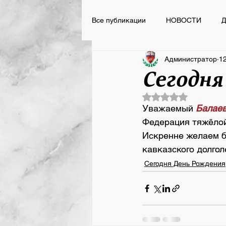
Все публикации
НОВОСТИ
Д
Администратор
12
НОВОСТИ
ВСПОМНИТЬ ВС
Сегодня
Оценка: не число 
Сегодня День Рождения
Уважаемый 
Балаев
Федерация тяжёлой
Искренне желаем бл
кавказского долгол
Сегодня День Рождения