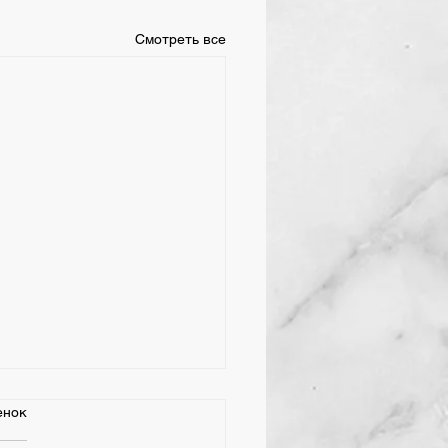
Смотреть все
ая 2026 День
енок
дения у Хрулева