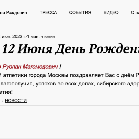
ни Рождения
ПРЕССА
СОБЫТИЯ
ВИДЕО
О н
 июн. 2022 г.
1 мин. чтения
Ё
ПРЕССА
СОБЫТИЯ
ВИДЕО
О нас пишут
 12 Июня День Рожден
из 5 звезд.
 Руслан Магомедович 
!
 атлетики города Москвы поздравляет Вас с днём 
агополучия, успехов во всех делах, сибирского здор
етия!
НОВОСТИ