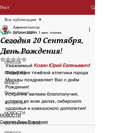
Пост
Все публикации
Администратор
Все публикации
20 сент. 2021 г.
1 мин. чтения
Сегодня 20 Сентября,
НОВОСТИ
День Рождения!
Дни Рождения
Оценка: не число из 5 звезд.
ПРЕССА
Уважаемый
Козин Юрий Евгеньевич
!
Федерация тяжёлой атлетики города 
СОБЫТИЯ
Москвы поздравляет Вас с днём 
ВИДЕО
Рождения!
О нас пишут
Искренне желаем благополучия, 
успехов во всех делах, сибирского 
Фотоотчет
здоровья и кавказского долголетия!
НОВОСТИ
НОВОСТИ
Сегодня День Рождения
ВСПОМНИТЬ ВСЁ