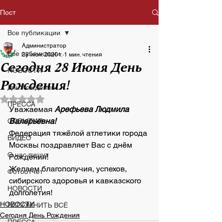
Пост
Все публикации
Администратор
Все публикации
28 июн. 2020 г.
1 мин. чтения
Сегодня 28 Июня День
НОВОСТИ
Рождения!
Дни Рождения
Оценка: не число из 5 звезд.
ПРЕССА
Уважаемая 
Арефьева Людмила 
Валерьевна!
СОБЫТИЯ
Федерация тяжёлой атлетики города 
ВИДЕО
Москвы поздравляет Вас с днём 
О нас пишут
Рождения! 
Желаем благополучия, успехов, 
Фотоотчет
сибирского здоровья и кавказского 
НОВОСТИ
долголетия!
НОВОСТИ
ВСПОМНИТЬ ВСЁ
Сегодня День Рождения