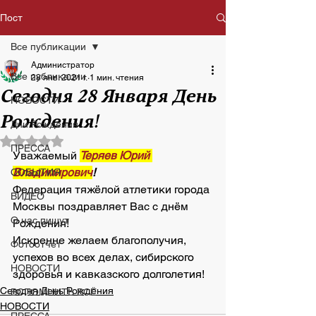
Пост
Все публикации
Администратор
Все публикации
28 янв. 2021 г.
1 мин. чтения
Сегодня 28 Января День
НОВОСТИ
Рождения!
Дни Рождения
Оценка: не число из 5 звезд.
ПРЕССА
Уважаемый 
Теряев Юрий 
Владимирович
!
СОБЫТИЯ
Федерация тяжёлой атлетики города 
ВИДЕО
Москвы поздравляет Вас с днём 
О нас пишут
Рождения!
Искренне желаем благополучия, 
Фотоотчет
успехов во всех делах, сибирского 
НОВОСТИ
здоровья и кавказского долголетия!
Сегодня День Рождения
ВСПОМНИТЬ ВСЁ
НОВОСТИ