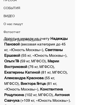
ПРЕССА
СОБЫТИЯ
ВИДЕО
О нас пишут
Фотоотчет
Золотые медали на счету 
Надежды 
Сегодня День Рождения
Пановой
 (весовая категория до 45 
кг, «Юность Москвы»), 
Светланы 
Ершовой
 (55 кг, «Юность Москвы»), 
Ольги Тё
 (59 кг, МГФСО), 
Марии 
Востриковой
 (76 кг, МГФСО), 
Екатерины Катиной
 (81 кг, МГФСО), 
Александра Краснова
 (55 кг, 
МГФСО), 
Виктора Гетца
 (81 кг, 
«Юность Москвы»), 
Константина 
Рощупкина
 (102 кг, МГФСО), 
Антония 
Савчука
 (+109 кг, «Юность Москвы»).