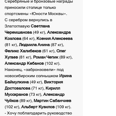
Серебряные и бронзовые награды 
приносили столице только 
спортсмены «Юности Москвы».
С серебром вернулись в 
Златоглавую 
Светлана 
Черемшанова
 (49 кг), 
Александра 
Козлова
 (64 кг), 
Ксения Алексеева
(81 кг), 
Людмила Анина
 (87 кг), 
Феликс Халибеков
 (61 кг), 
Олег 
Хугаев
 (81 кг), 
Роман Чепик
 (89 кг), 
Александр Кебанов
 (102 кг).
Наконец, «забронзовели» под 
новосибирским солнышком 
Ирина 
Баймулкина
 (49 кг), 
Виктория 
Достовалова
 (71 кг), 
Кирилл 
Мусохранов
 (73 кг), 
Александр 
Чуйков
 (89 кг), 
Мартин Сабанчиев
(102 кг), 
Альберт Кузилов
 (109 кг).
- Хочу поблагодарить руководство 