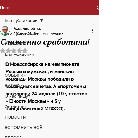
Пост
Все публикации
Администратор
Все публикации
30 июн. 2019 г.
1 мин. чтения
Слаженно сработали!
НОВОСТИ
Оценка: не число из 5 звезд.
Дни Рождения
В Новосибирске на чемпионате 
ПРЕССА
России и мужская, и женская 
СОБЫТИЯ
команды Москвы победили в 
ВИДЕО
командных зачетах. А спортсмены 
завоевали 24 медали (19 у атлетов 
О нас пишут
«Юности Москвы» и 5 у 
Фотоотчет
представителей МГФСО).
НОВОСТИ
ВСПОМНИТЬ ВСЁ