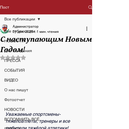
Пост
Все публикации
Администратор
Все публикации
31 дек. 2025 г.
1 мин. чтения
С наступающим Новым
НОВОСТИ
Годом!
Дни Рождения
Оценка: не число из 5 звезд.
ПРЕССА
СОБЫТИЯ
ВИДЕО
О нас пишут
Фотоотчет
НОВОСТИ
Уважаемые спортсмены-
ВСПОМНИТЬ ВСЁ
тяжелоатлеты, тренеры и все 
любители тяжёлой атлетики! 