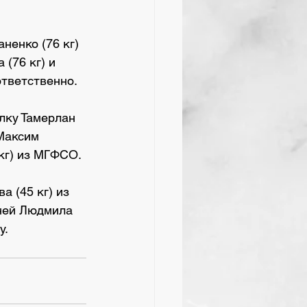
ненко (76 кг) 
(76 кг) и 
тветственно. 
лку Тамерлан 
Максим 
 кг) из МГФСО.
 (45 кг) из 
ней Людмила 
. 