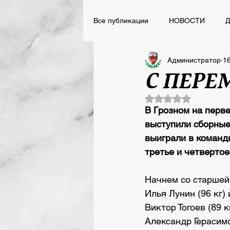
Все публикации
НОВОСТИ
Д
Администратор
16
НОВОСТИ
ВСПОМНИТЬ ВС
С ПЕР
Оценка: не число 
Сегодня День Рождения
В Грозном на перве
выступили сборные
выиграли в командн
третье и четвертое
Начнем со старшей 
Илья Лунин (96 кг
Виктор Тогоев (89 
Александр Герасимо