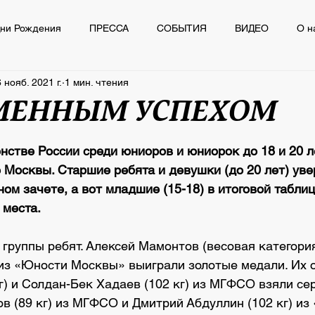
ни Рождения
ПРЕССА
СОБЫТИЯ
ВИДЕО
О н
 нояб. 2021 г.
1 мин. чтения
Ё
ПРЕССА
СОБЫТИЯ
ВИДЕО
О нас пишут
ЕМЕННЫМ УСПЕХОМ
из 5 звезд.
нстве России среди юниоров и юниорок до 18 и 20 л
 Москвы. Старшие ребята и девушки (до 20 лет) уве
ом зачете, а вот младшие (15-18) в итоговой таблиц
 места.
группы ребят. Алексей Мамонтов (весовая категория 
) из «Юности Москвы» выиграли золотые медали. Их 
кг) и Солдан-Бек Хадаев (102 кг) из МГФСО взяли сер
в (89 кг) из МГФСО и Дмитрий Абдуллин (102 кг) из