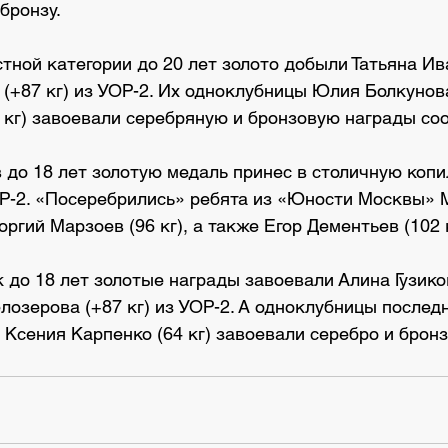
бронзу.
тной категории до 20 лет золото добыли Татьяна Ива
(+87 кг) из УОР-2. Их одноклубницы Юлия Болкунова 
 кг) завоевали серебряную и бронзовую награды соо
 до 18 лет золотую медаль принес в столичную копи
УОР-2. «Посеребрились» ребята из «Юности Москвы» 
еоргий Марзоев (96 кг), а также Егор Дементьев (102
 до 18 лет золотые награды завоевали Алина Гузикова
озерова (+87 кг) из УОР-2. А одноклубницы послед
и Ксения Карпенко (64 кг) завоевали серебро и бронзу