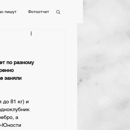
ас пишут
Фотоотчет
Фотоотчет
ет по разному 
ренно 
е заняли 
до 81 кг) и 
одноклубник 
ебро, а 
 «Юности 