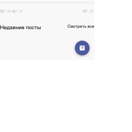
Смотреть все
Недавние посты
26 мая 2026 День
25 мая 2026 Де