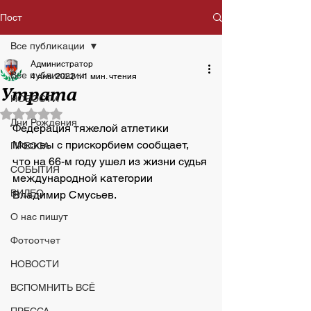
Пост
Все публикации
Администратор
Все публикации
4 янв. 2022 г.
1 мин. чтения
Утрата
НОВОСТИ
Оценка: не число из 5 звезд.
Дни Рождения
Федерация тяжелой атлетики 
Москвы с прискорбием сообщает, 
ПРЕССА
что на 66-м году ушел из жизни судья 
СОБЫТИЯ
международной категории 
ВИДЕО
Владимир Смусьев. 
О нас пишут
Фотоотчет
НОВОСТИ
ВСПОМНИТЬ ВСЁ