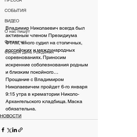
ПРЕССА
СОБЫТИЯ
ВИДЕО
Владимир Николаевич всегда был 
О нас пишут
активным членом Президиума 
Фотоотчет
ФТАМ, много судил на столичных, 
российских и международных 
Сегодня День Рождения
соревнованиях. Приносим 
искренние соболезнования родным 
и близким покойного… 
Прощание с Владимиром 
Николаевичем пройдет 6-го января 
9:15 утра в крематории Николо-
Архангельского кладбища. Маска 
обязательна.
НОВОСТИ