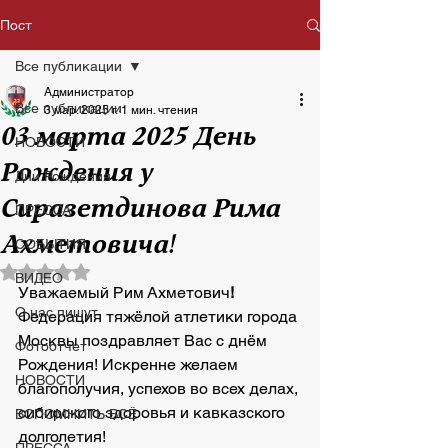
Пост
Все публикации
Администратор
Все публикации
3 мар. 2025 г.
1 мин. чтения
03 марта 2025 День
НОВОСТИ
Рождения у
Дни Рождения
Сиразетдинова Рима
ПРЕССА
Ахметовича!
СОБЫТИЯ
Оценка: не число из 5 звезд.
ВИДЕО
Уважаемый Рим Ахметович
!
О нас пишут
Федерация тяжёлой атлетики города 
Москвы поздравляет Вас с днём 
Фотоотчет
Рождения! Искренне желаем 
НОВОСТИ
благополучия, успехов во всех делах, 
сибирского здоровья и кавказского 
ВСПОМНИТЬ ВСЁ
долголетия!