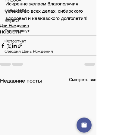
ПРЕССА
Искренне желаем благополучия, 
СОБЫТИЯ
успехов во всех делах, сибирского 
здоровья и кавказского долголетия!
ВИДЕО
Дни Рождения
О нас пишут
НОВОСТИ
Фотоотчет
Сегодня День Рождения
Смотреть все
Недавние посты