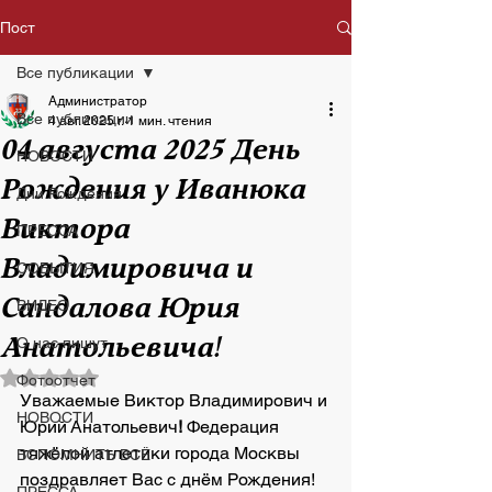
Пост
Все публикации
Администратор
Все публикации
4 авг. 2025 г.
1 мин. чтения
04 августа 2025 День
НОВОСТИ
Рождения у Иванюка
Дни Рождения
Виктора
ПРЕССА
Владимировича и
СОБЫТИЯ
Сандалова Юрия
ВИДЕО
Анатольевича!
О нас пишут
Оценка: не число из 5 звезд.
Фотоотчет
Уважаемые Виктор Владимирович и 
НОВОСТИ
Юрий Анатольевич
!
 Федерация 
тяжёлой атлетики города Москвы 
ВСПОМНИТЬ ВСЁ
поздравляет Вас с днём Рождения! 