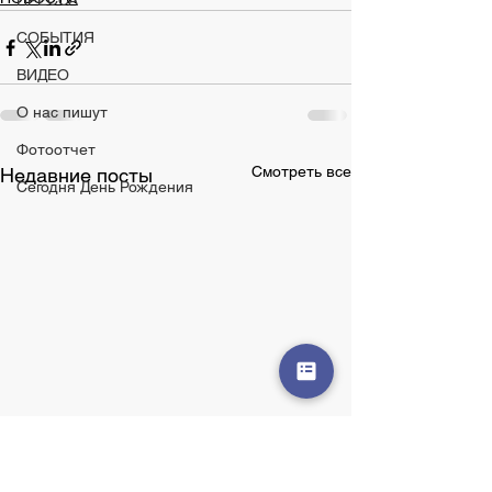
ПРЕССА
СОБЫТИЯ
ВИДЕО
О нас пишут
Фотоотчет
Смотреть все
Недавние посты
Сегодня День Рождения