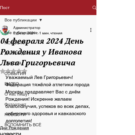
Пост
Все публикации
Администратор
Все публикации
3 февр. 2024 г.
1 мин. чтения
04 февраля 2024 День
НОВОСТИ
Рождения у Иванова
Дни Рождения
Льва Григорьевича
ПРЕССА
Оценка: не число из 5 звезд.
СОБЫТИЯ
Уважаемый Лев Григорьевич! 
ВИДЕО
Федерация тяжёлой атлетики города 
Москвы поздравляет Вас с днём 
О нас пишут
Рождения! Искренне желаем 
Фотоотчет
благополучия, успехов во всех делах, 
сибирского здоровья и кавказского 
НОВОСТИ
долголетия!
ВСПОМНИТЬ ВСЁ
Дни Рождения
НОВОСТИ