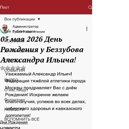
Пост
Все публикации
Администратор
Все публикации
5 мая
1 мин. чтения
05 мая 2026 День
НОВОСТИ
Рождения у Беззубова
Дни Рождения
Александра Ильича!
ПРЕССА
Оценка: не число из 5 звезд.
СОБЫТИЯ
Уважаемый Александр Ильич
!
ВИДЕО
Федерация тяжёлой атлетики города 
Москвы поздравляет Вас с днём 
О нас пишут
Рождения! Искренне желаем 
Фотоотчет
благополучия, успехов во всех делах, 
сибирского здоровья и кавказского 
НОВОСТИ
долголетия!
ВСПОМНИТЬ ВСЁ
Дни Рождения
НОВОСТИ