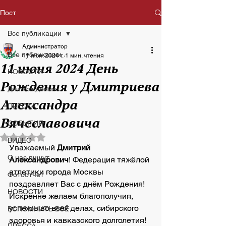
Пост
Все публикации
Администратор
Все публикации
11 июн. 2024 г.
1 мин. чтения
11 июня 2024 День
НОВОСТИ
Рождения у Дмитриева
Дни Рождения
Александра
ПРЕССА
Вячеславовича
СОБЫТИЯ
Оценка: не число из 5 звезд.
ВИДЕО
Уважаемый 
Дмитрий 
О нас пишут
Александрович
! Федерация тяжёлой 
атлетики города Москвы 
Фотоотчет
поздравляет Вас с днём Рождения! 
НОВОСТИ
Искренне желаем благополучия, 
успехов во всех делах, сибирского 
ВСПОМНИТЬ ВСЁ
здоровья и кавказского долголетия!