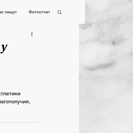
ас пишут
Фотоотчет
Фотоотчет
 у
атлетики 
агополучия, 