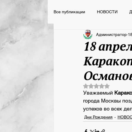
Все публикации
НОВОСТИ
Д
Администратор
18
НОВОСТИ
ВСПОМНИТЬ ВС
18 апре
Карако
Сегодня День Рождения
Османо
Оценка: не число 
Уважаемый 
Карако
города Москвы поз
успехов во всех де
Дни Рождения
НОВО