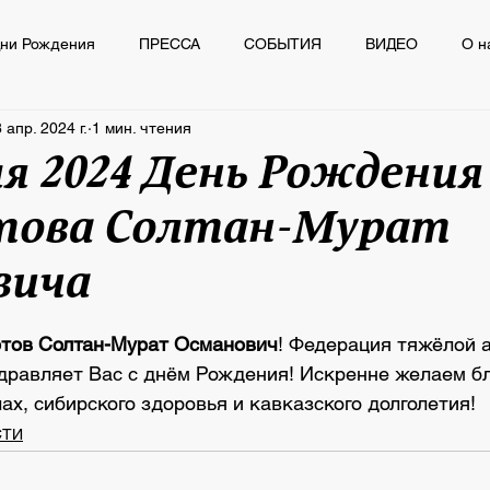
ни Рождения
ПРЕССА
СОБЫТИЯ
ВИДЕО
О н
 апр. 2024 г.
1 мин. чтения
Ё
ПРЕССА
СОБЫТИЯ
ВИДЕО
О нас пишут
ля 2024 День Рождения
това Солтан-Мурат
вича
из 5 звезд.
тов Солтан-Мурат Османович
! Федерация тяжёлой 
дравляет Вас с днём Рождения! Искренне желаем бл
лах, сибирского здоровья и кавказского долголетия!
СТИ