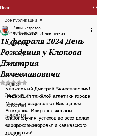
Пост
Все публикации
Администратор
Все публикации
18 февр. 2024 г.
1 мин. чтения
18 февраля 2024 День
НОВОСТИ
Рождения у Клокова
Дни Рождения
Дмитрия
ПРЕССА
Вячеславовича
СОБЫТИЯ
Оценка: не число из 5 звезд.
ВИДЕО
Уважаемый Дмитрий Вячеславович! 
О нас пишут
Федерация тяжёлой атлетики города 
Москвы поздравляет Вас с днём 
Фотоотчет
Рождения! Искренне желаем 
НОВОСТИ
благополучия, успехов во всех делах, 
сибирского здоровья и кавказского 
ВСПОМНИТЬ ВСЁ
долголетия!