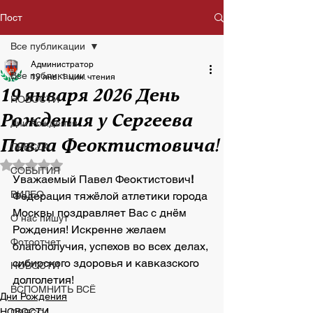
Пост
Все публикации
Администратор
Все публикации
19 янв.
1 мин. чтения
19 января 2026 День
НОВОСТИ
Рождения у Сергеева
Дни Рождения
Павла Феоктистовича!
ПРЕССА
Оценка: не число из 5 звезд.
СОБЫТИЯ
Уважаемый Павел Феоктистович
!
ВИДЕО
Федерация тяжёлой атлетики города 
Москвы поздравляет Вас с днём 
О нас пишут
Рождения! Искренне желаем 
Фотоотчет
благополучия, успехов во всех делах, 
сибирского здоровья и кавказского 
НОВОСТИ
долголетия!
ВСПОМНИТЬ ВСЁ
Дни Рождения
НОВОСТИ