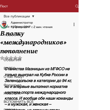
Пост
Все публикации
Администратор
Все публикации
13 февр. 2017 г.
2 мин. чтения
В полку
НОВОСТИ
«международников»
Дни Рождения
пополнение
ПРЕССА
Оценка: не число из 5 звезд.
СОБЫТИЯ
ВИДЕО
Станистав Мазницын из МГФСО не 
только выиграл на Кубке России в 
О нас пишут
Зеленодольске в категории до 94 кг, 
Фотоотчет
но и впервые выполнил норматив 
мастера спорта международного 
НОВОСТИ
класса. И вообще обе наши команды 
ВСПОМНИТЬ ВСЁ
– и мужская, и женская – 