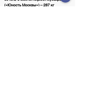
(«Юность Москвы») – 287 кг 
(132+155)
77 кг. 1-е место. Вячеслав Яркин 
(МГФСО) – 334 кг (152+182)
85 кг. 1-е место. Артем Окулов 
(«Юность Москвы») – 360 кг 
(160+200)
94 кг. 1-е место. Станислав 
Мазницын (МГФСО) – 285 кг 
(173+212)
+105 кг. 2-е место. Чингиз Могушков 
(МГФСО) – 425 кг (195+230)
3-е место. Геннадий Муратов 