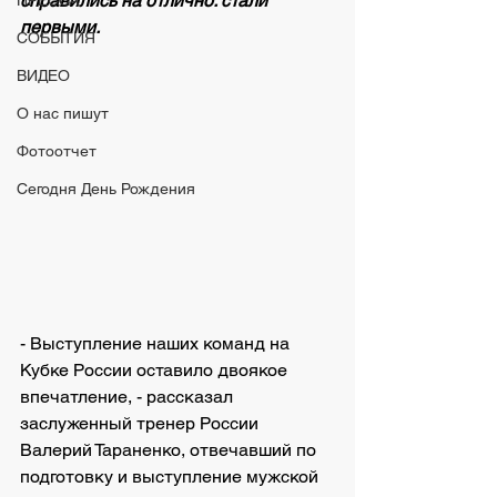
справились на отлично: стали 
ПРЕССА
первыми.
СОБЫТИЯ
ВИДЕО
О нас пишут
Фотоотчет
Сегодня День Рождения
- Выступление наших команд на 
Кубке России оставило двоякое 
впечатление, - рассказал 
заслуженный тренер России 
Валерий Тараненко, отвечавший по 
подготовку и выступление мужской 