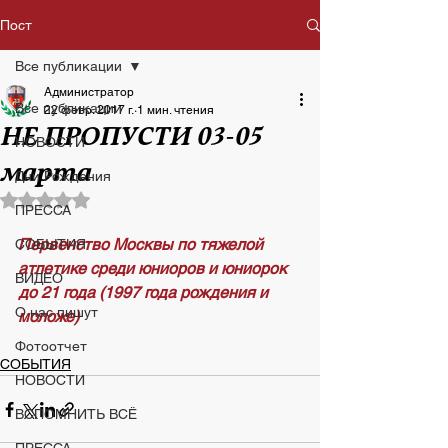
Пост
Все публикации
Администратор
Все публикации
22 февр. 2017 г.
1 мин. чтения
НЕ ПРОПУСТИ 03-05
НОВОСТИ
марта
Дни Рождения
Оценка: не число из 5 звезд.
ПРЕССА
Первенство Москвы по тяжелой 
СОБЫТИЯ
атлетике среди юниоров и юниорок 
ВИДЕО
до 21 года (1997 года рождения и 
О нас пишут
моложе)
Фотоотчет
СОБЫТИЯ
НОВОСТИ
ВСПОМНИТЬ ВСЁ