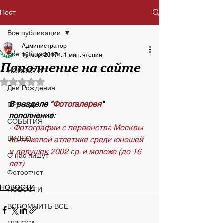
Пост
Все публикации
Администратор
Все публикации
16 мар. 2017 г.
1 мин. чтения
Пополнение на сайте
НОВОСТИ
Оценка: не число из 5 звезд.
Дни Рождения
В разделе "
Фотогалерея
" 
ПРЕССА
пополнение:
СОБЫТИЯ
- 
Фотографии с первенства Москвы 
ВИДЕО
по тяжелой атлетике среди юношей 
и девушек 2002 г.р. и моложе (до 16 
О нас пишут
лет)
Фотоотчет
НОВОСТИ
НОВОСТИ
ВСПОМНИТЬ ВСЁ