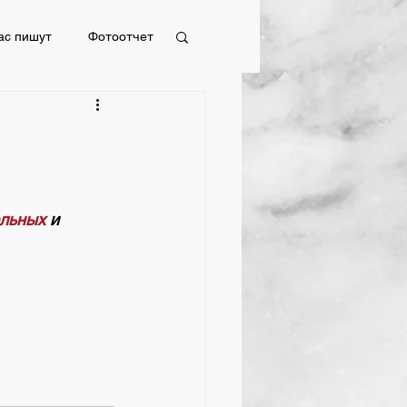
ас пишут
Фотоотчет
Фотоотчет
ельных
 и 