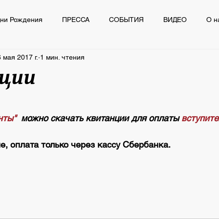
ни Рождения
ПРЕССА
СОБЫТИЯ
ВИДЕО
О н
 мая 2017 г.
1 мин. чтения
Ё
ПРЕССА
СОБЫТИЯ
ВИДЕО
О нас пишут
ции
из 5 звезд.
нты" 
 можно скачать квитанции для оплаты 
вступит
, оплата только через кассу Сбербанка.