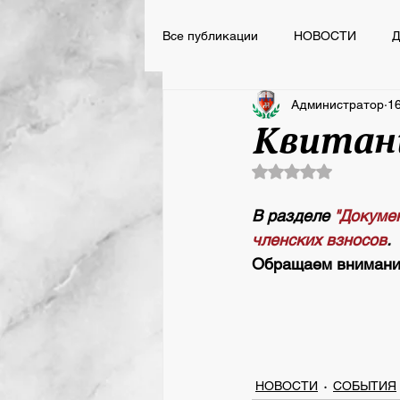
Все публикации
НОВОСТИ
Д
Администратор
16
НОВОСТИ
ВСПОМНИТЬ ВС
Квитан
Оценка: не число 
Сегодня День Рождения
В разделе 
"Докуме
членских взносов
.
Обращаем внимание
НОВОСТИ
СОБЫТИЯ