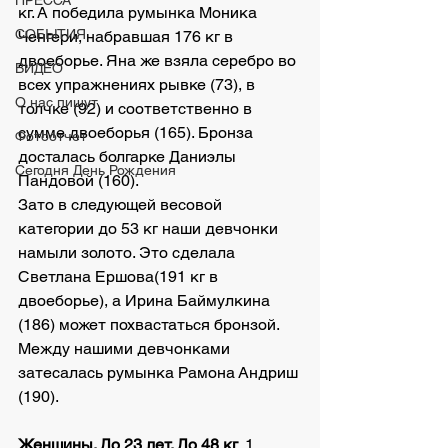
ПРЕССА
кг. А победила румынка Моника 
СОБЫТИЯ
Ченгери, набравшая 176 кг в 
двоеборье. Яна же взяла серебро во 
ВИДЕО
всех упражнениях рывке (73), в 
О нас пишут
толчке (92) и соответственно в 
сумме двоеборья (165). Бронза 
Фотоотчет
досталась болгарке Даниэлы 
Сегодня День Рождения
Пандовой (160).
Зато в следующей весовой 
категории до 53 кг наши девчонки 
намыли золото. Это сделала 
Светлана Ершова(191 кг в 
двоеборье), а Ирина Баймулкина 
(186) может похвастаться бронзой. 
Между нашими девчонками 
затесалась румынка Рамона Андриш 
(190).
Женщины. До 23 лет. До 48 кг
. 1. 