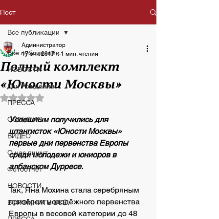
Пост
Все публикации
Администратор
Все публикации
17 окт. 2017 г.
1 мин. чтения
Полный комплект
НОВОСТИ
«Юности Москвы»
Дни Рождения
Оценка: не число из 5 звезд.
ПРЕССА
Успешным получились для 
СОБЫТИЯ
штангисток «Юности Москвы» 
ВИДЕО
первые дни первенства Европы 
О нас пишут
среди молодежи и юниоров в 
албанском Дурресе.
Фотоотчет
НОВОСТИ
Так, Яна Мохина стала серебряным 
призёром молодёжного первенства 
ВСПОМНИТЬ ВСЁ
Европы в весовой категории до 48 