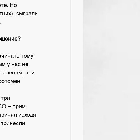
те. Но 
них), сыграли 
.
решение?
ачинать тому 
м у нас не 
а своем, они 
ортсмен 
 три 
О – прим. 
принял исходя 
 принесли 