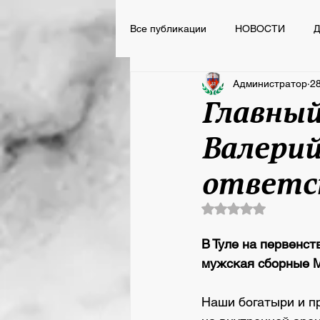
Все публикации
НОВОСТИ
Д
Администратор
28
НОВОСТИ
ВСПОМНИТЬ ВС
Главный
Валерий
Сегодня День Рождения
ответс
Оценка: не число 
В Туле на первенст
мужская сборные М
Наши богатыри и п