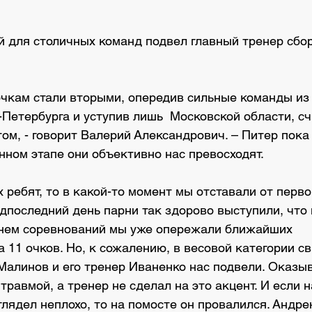
й для столичных команд подвел главный тренер сбо
.
вочкам стали вторыми, опередив сильные команды из
Петербурга и уступив лишь  Московской области, с
ом, - говорит Валерий Александрович. – Питер пока 
нном этапе они объективно нас превосходят.
 ребят, то в какой-то момент мы отставали от перво
едпоследний день парни так здорово выступили, что 
нем соревнований мы уже опережали ближайших 
 11 очков. Но, к сожалению, в весовой категории св
Малинов и его тренер Иваненко нас подвели. Оказыв
травмой, а тренер не сделал на это акцент. И если 
лядел неплохо, то на помосте он провалился. Андре