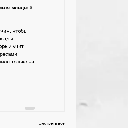
ие командной 
тким, чтобы 
осады 
орый учит 
ересами 
знал только на 
Смотреть все