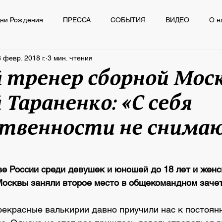
ни Рождения
ПРЕССА
СОБЫТИЯ
ВИДЕО
О н
 февр. 2018 г.
3 мин. чтения
Ё
ПРЕССА
СОБЫТИЯ
ВИДЕО
О нас пишут
 тренер сборной Мос
 Тараненко: «С себя
твенности не снимаю
из 5 звезд.
ве России среди девушек и юношей до 18 лет и женс
осквы заняли второе место в общекомандном зачет
рекрасные валькирии давно приучили нас к постоян