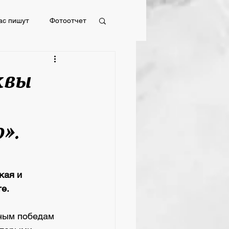
ас пишут
Фотоотчет
Фотоотчет
квы
».
кая и 
е.
ным победам 