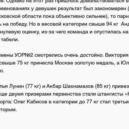
е. Однако на этот раз пришлось довольствоваться 
оревнованиях у девушек результат был закономерен 
ковской области пока объективно сильнее), то парн
 на победу. Но в весовой категории свыше 94 кг  А
улевую оценку, из-за чего команда и опустилась на
 табели.
смены УОР№2 смотрелись очень достойно. Виктория
 свыше 75 кг принесла Москве золотую медаль, а Юл
ю.
ья Лунин (77 кг) и Акбар Шахнамазов (85 кг) привез
Еще двумя призерами первенства стали штангисты «
та: Олег Кабисов в категории до 77 кг стал третьи
вторым.