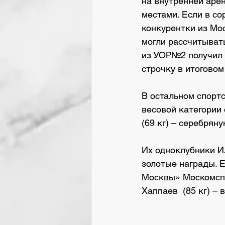
на внутренней арен
местами. Если в с
конкурентки из Мос
могли рассчитывать
из УОР№2 получил н
строчку в итоговом
В остальном спорт
весовой категории
(69 кг) – серебряну
Их одноклубники Ил
золотые награды. 
Москвы» Москомспор
Хаппаев  (85 кг) – 