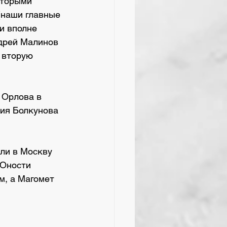
вторыми 
(наши главные 
и вполне 
ндрей Малинов 
 вторую 
 Орлова в 
ия Болкунова 
ли в Москву 
Юности 
м, а Магомет 