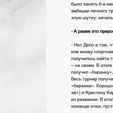
было занять 6-е ме
амбиции личного тр
злую шутку: началь
- А разве это прер
- Нет. Дело в том,
или иному спортсме
получилось найти т
– на своем. В итог
получил «баранку»
Весь турнир получи
«баранки». Хорошо
авт.) и Кристину К
из разминки. В ито
команде очки, пуст