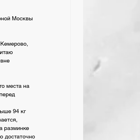
рной Москвы 
 Кемерово, 
читаю 
вне 
го места на 
перед 
ыше 94 кг 
ается, 
на разминке 
ю достаточно 