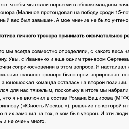
сто, чтобы мы стали первыми в общекомандном заче
енера (Малинов претендовал на победу среди 15-лет
ный вес был завышен. А мое мнение не было учтено
огатива личного тренера принимать окончательное 
 что мы всегда совместно определяли, с какого веса н
ну. Увы, с Иваненко и еще одним тренером Сергеевы
очки соприкосновения в этом вопросе. Я настаивал н
е мнение главного тренера было проигнорировано, сп
, а юношеская команда осталась на второй позиции.
лся для нас тяжелым, поскольку в итоге мы набрали
, что я не включил в состав Романа Баширова (МГФС
ириллову («Юность Москвы»), решение по которой я 
ге я их заменил на тех, в ком был уверен. И эти люди
ь и не очень много.