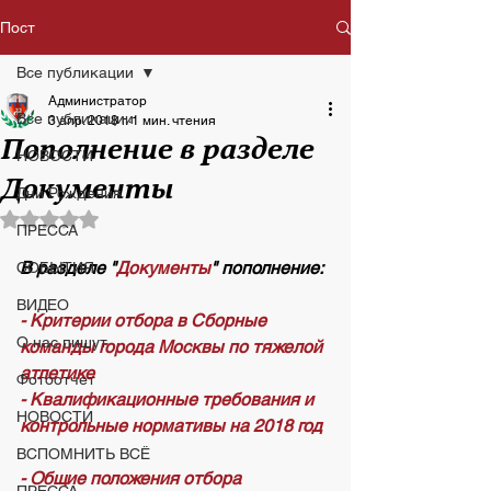
Пост
Все публикации
Администратор
Все публикации
3 апр. 2018 г.
1 мин. чтения
Пополнение в разделе
НОВОСТИ
Документы
Дни Рождения
Оценка: не число из 5 звезд.
ПРЕССА
В разделе "
Документы
" пополнение:
СОБЫТИЯ
ВИДЕО
- Критерии отбора в Сборные 
О нас пишут
команды города Москвы по тяжелой 
атлетике
Фотоотчет
- Квалификационные требования и 
НОВОСТИ
контрольные нормативы на 2018 год
ВСПОМНИТЬ ВСЁ
- Общие положения отбора