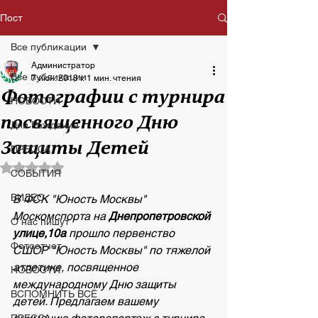
Пост
Все публикации
Администратор
Все публикации
7 июн. 2018 г.
1 мин. чтения
Фотографии с турнира
НОВОСТИ
посвященного Дню
Дни Рождения
Защиты Детей
ПРЕССА
Оценка: не число из 5 звезд.
СОБЫТИЯ
ВИДЕО
В ФСК "Юность Москвы" 
Москомспорта на
 Днепропетровской 
О нас пишут
улице,10а
 прошло первенство 
Фотоотчет
СШОР "Юность Москвы" по тяжелой 
атлетике, посвященное 
НОВОСТИ
международному Дню защиты 
ВСПОМНИТЬ ВСЁ
детей. Предлагаем вашему 